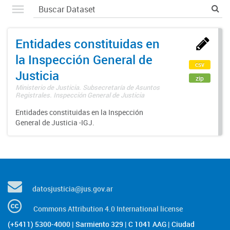
Entidades constituidas en
la Inspección General de
csv
Justicia
zip
Ministerio de Justicia. Subsecretaría de Asuntos
Registrales. Inspección General de Justicia
Entidades constituidas en la Inspección
General de Justicia -IGJ.
datosjusticia@jus.gov.ar
Commons Attribution 4.0 International license
(+5411) 5300-4000 | Sarmiento 329 | C 1041 AAG | Ciudad