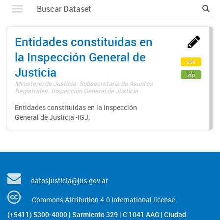
Entidades constituidas en
la Inspección General de
csv
Justicia
zip
Ministerio de Justicia. Subsecretaría de Asuntos
Registrales. Inspección General de Justicia
Entidades constituidas en la Inspección
General de Justicia -IGJ.
datosjusticia@jus.gov.ar
Commons Attribution 4.0 International license
(+5411) 5300-4000 | Sarmiento 329 | C 1041 AAG | Ciudad