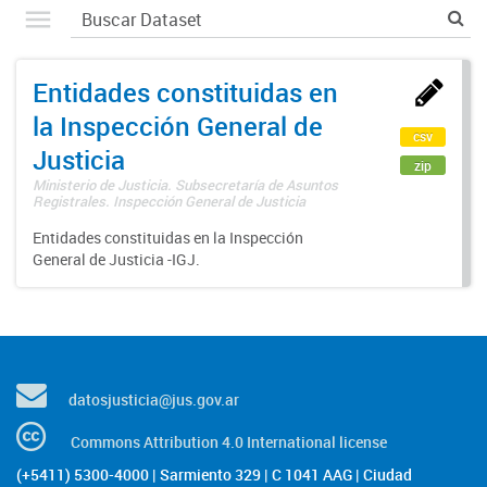
Entidades constituidas en
la Inspección General de
csv
Justicia
zip
Ministerio de Justicia. Subsecretaría de Asuntos
Registrales. Inspección General de Justicia
Entidades constituidas en la Inspección
General de Justicia -IGJ.
datosjusticia@jus.gov.ar
Commons Attribution 4.0 International license
(+5411) 5300-4000 | Sarmiento 329 | C 1041 AAG | Ciudad