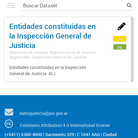
Entidades constituidas en
la Inspección General de
csv
Justicia
zip
Ministerio de Justicia. Subsecretaría de Asuntos
Registrales. Inspección General de Justicia
Entidades constituidas en la Inspección
General de Justicia -IGJ.
datosjusticia@jus.gov.ar
Commons Attribution 4.0 International license
(+5411) 5300-4000 | Sarmiento 329 | C 1041 AAG | Ciudad