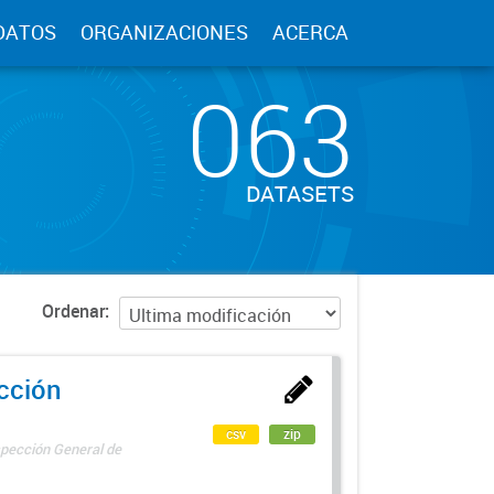
DATOS
ORGANIZACIONES
ACERCA
063
DATASETS
Ordenar
ección
csv
zip
spección General de