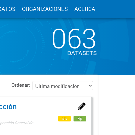
DATOS
ORGANIZACIONES
ACERCA
063
DATASETS
Ordenar
ección
csv
zip
spección General de