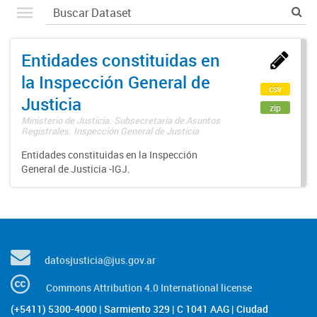
Entidades constituidas en
la Inspección General de
csv
Justicia
zip
Ministerio de Justicia. Subsecretaría de Asuntos
Registrales. Inspección General de Justicia
Entidades constituidas en la Inspección
General de Justicia -IGJ.
datosjusticia@jus.gov.ar
Commons Attribution 4.0 International license
(+5411) 5300-4000 | Sarmiento 329 | C 1041 AAG | Ciudad