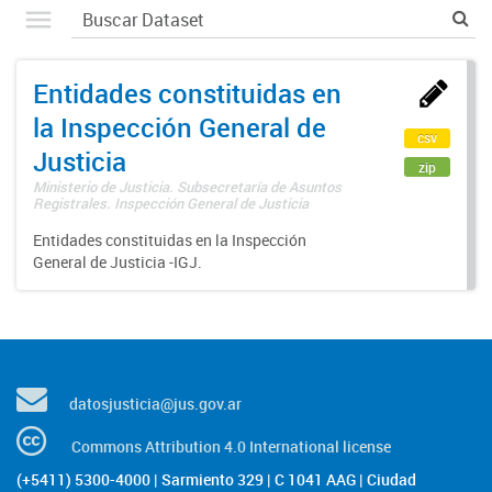
Entidades constituidas en
la Inspección General de
csv
Justicia
zip
Ministerio de Justicia. Subsecretaría de Asuntos
Registrales. Inspección General de Justicia
Entidades constituidas en la Inspección
General de Justicia -IGJ.
datosjusticia@jus.gov.ar
Commons Attribution 4.0 International license
(+5411) 5300-4000 | Sarmiento 329 | C 1041 AAG | Ciudad