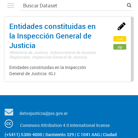
Entidades constituidas en
la Inspección General de
csv
Justicia
zip
Ministerio de Justicia. Subsecretaría de Asuntos
Registrales. Inspección General de Justicia
Entidades constituidas en la Inspección
General de Justicia -IGJ.
datosjusticia@jus.gov.ar
Commons Attribution 4.0 International license
(+5411) 5300-4000 | Sarmiento 329 | C 1041 AAG | Ciudad