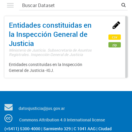
Entidades constituidas en
la Inspección General de
csv
Justicia
zip
Ministerio de Justicia. Subsecretaría de Asuntos
Registrales. Inspección General de Justicia
Entidades constituidas en la Inspección
General de Justicia -IGJ.
datosjusticia@jus.gov.ar
Commons Attribution 4.0 International license
(+5411) 5300-4000 | Sarmiento 329 | C 1041 AAG | Ciudad