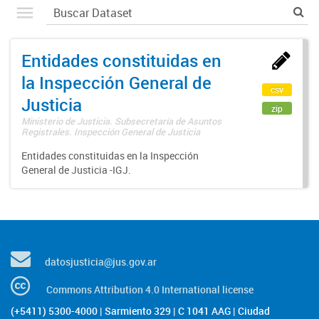
Entidades constituidas en
la Inspección General de
csv
Justicia
zip
Ministerio de Justicia. Subsecretaría de Asuntos
Registrales. Inspección General de Justicia
Entidades constituidas en la Inspección
General de Justicia -IGJ.
datosjusticia@jus.gov.ar
Commons Attribution 4.0 International license
(+5411) 5300-4000 | Sarmiento 329 | C 1041 AAG | Ciudad