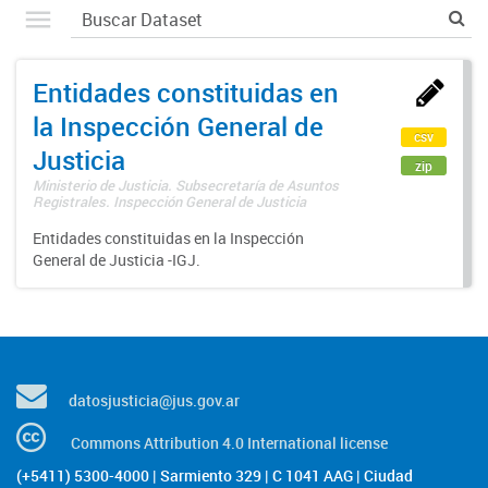
Entidades constituidas en
la Inspección General de
csv
Justicia
zip
Ministerio de Justicia. Subsecretaría de Asuntos
Registrales. Inspección General de Justicia
Entidades constituidas en la Inspección
General de Justicia -IGJ.
datosjusticia@jus.gov.ar
Commons Attribution 4.0 International license
(+5411) 5300-4000 | Sarmiento 329 | C 1041 AAG | Ciudad