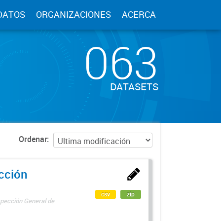
DATOS
ORGANIZACIONES
ACERCA
063
DATASETS
Ordenar
ección
csv
zip
spección General de