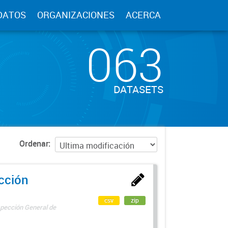
DATOS
ORGANIZACIONES
ACERCA
063
DATASETS
Ordenar
ección
csv
zip
spección General de