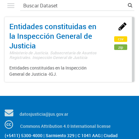
Entidades constituidas en
la Inspección General de
csv
Justicia
zip
Ministerio de Justicia. Subsecretaría de Asuntos
Registrales. Inspección General de Justicia
Entidades constituidas en la Inspección
General de Justicia -IGJ.
datosjusticia@jus.gov.ar
Commons Attribution 4.0 International license
(+5411) 5300-4000 | Sarmiento 329 | C 1041 AAG | Ciudad