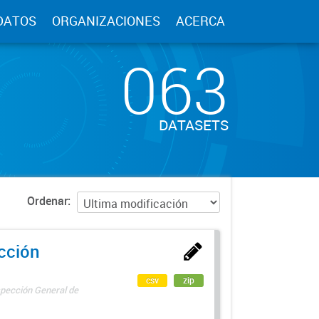
DATOS
ORGANIZACIONES
ACERCA
063
DATASETS
Ordenar
ección
csv
zip
spección General de