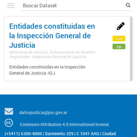
Entidades constituidas en
la Inspección General de
csv
Justicia
zip
Ministerio de Justicia. Subsecretaría de Asuntos
Registrales. Inspección General de Justicia
Entidades constituidas en la Inspección
General de Justicia -IGJ.
datosjusticia@jus.gov.ar
Commons Attribution 4.0 International license
(+5411) 5300-4000 | Sarmiento 329 | C 1041 AAG | Ciudad