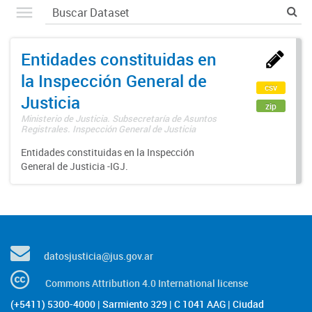
Entidades constituidas en
la Inspección General de
csv
Justicia
zip
Ministerio de Justicia. Subsecretaría de Asuntos
Registrales. Inspección General de Justicia
Entidades constituidas en la Inspección
General de Justicia -IGJ.
datosjusticia@jus.gov.ar
Commons Attribution 4.0 International license
(+5411) 5300-4000 | Sarmiento 329 | C 1041 AAG | Ciudad