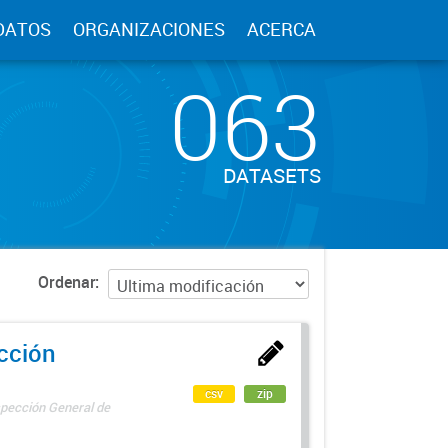
DATOS
ORGANIZACIONES
ACERCA
063
DATASETS
Ordenar
ección
csv
zip
spección General de