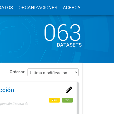
DATOS
ORGANIZACIONES
ACERCA
063
DATASETS
Ordenar
ección
csv
zip
spección General de