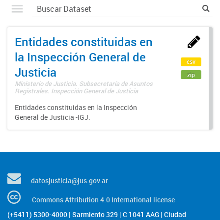
Entidades constituidas en
la Inspección General de
csv
Justicia
zip
Ministerio de Justicia. Subsecretaría de Asuntos
Registrales. Inspección General de Justicia
Entidades constituidas en la Inspección
General de Justicia -IGJ.
datosjusticia@jus.gov.ar
Commons Attribution 4.0 International license
(+5411) 5300-4000 | Sarmiento 329 | C 1041 AAG | Ciudad