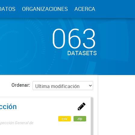
DATOS
ORGANIZACIONES
ACERCA
063
DATASETS
Ordenar
ección
csv
zip
spección General de