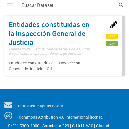
Entidades constituidas en
la Inspección General de
csv
Justicia
zip
Ministerio de Justicia. Subsecretaría de Asuntos
Registrales. Inspección General de Justicia
Entidades constituidas en la Inspección
General de Justicia -IGJ.
datosjusticia@jus.gov.ar
Commons Attribution 4.0 International license
(+5411) 5300-4000 | Sarmiento 329 | C 1041 AAG | Ciudad