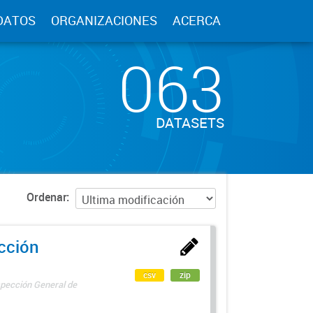
DATOS
ORGANIZACIONES
ACERCA
063
DATASETS
Ordenar
ección
csv
zip
spección General de