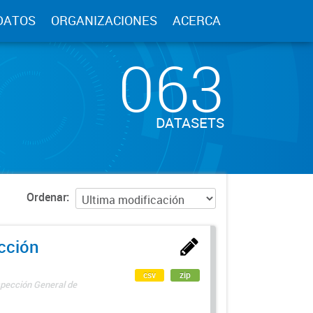
DATOS
ORGANIZACIONES
ACERCA
063
DATASETS
Ordenar
ección
csv
zip
spección General de