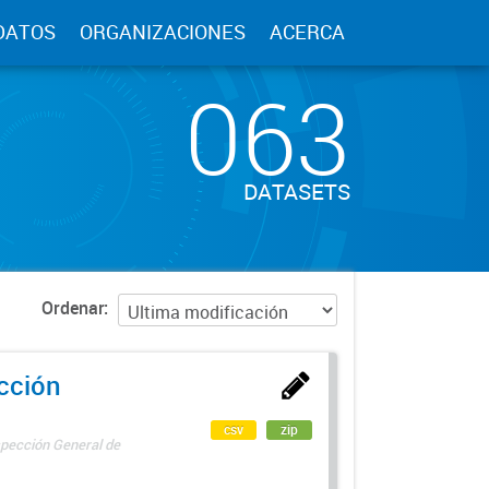
DATOS
ORGANIZACIONES
ACERCA
063
DATASETS
Ordenar
ección
csv
zip
spección General de