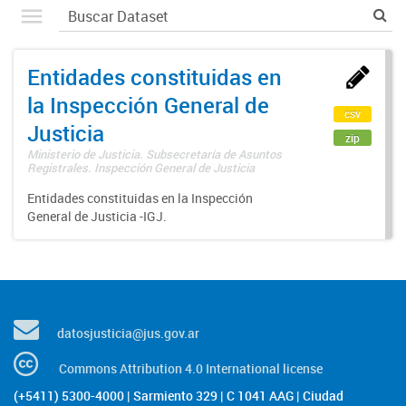
Entidades constituidas en
la Inspección General de
csv
Justicia
zip
Ministerio de Justicia. Subsecretaría de Asuntos
Registrales. Inspección General de Justicia
Entidades constituidas en la Inspección
General de Justicia -IGJ.
datosjusticia@jus.gov.ar
Commons Attribution 4.0 International license
(+5411) 5300-4000 | Sarmiento 329 | C 1041 AAG | Ciudad