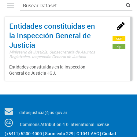
Entidades constituidas en
la Inspección General de
csv
Justicia
zip
Ministerio de Justicia. Subsecretaría de Asuntos
Registrales. Inspección General de Justicia
Entidades constituidas en la Inspección
General de Justicia -IGJ.
datosjusticia@jus.gov.ar
Commons Attribution 4.0 International license
(+5411) 5300-4000 | Sarmiento 329 | C 1041 AAG | Ciudad