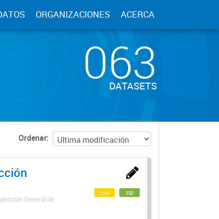
DATOS
ORGANIZACIONES
ACERCA
063
DATASETS
Ordenar
ección
csv
zip
spección General de