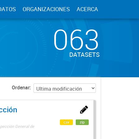
DATOS
ORGANIZACIONES
ACERCA
063
DATASETS
Ordenar
ección
csv
zip
spección General de