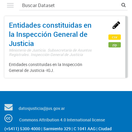
Entidades constituidas en
la Inspección General de
csv
Justicia
zip
Ministerio de Justicia. Subsecretaría de Asuntos
Registrales. Inspección General de Justicia
Entidades constituidas en la Inspección
General de Justicia -IGJ.
datosjusticia@jus.gov.ar
Commons Attribution 4.0 International license
(+5411) 5300-4000 | Sarmiento 329 | C 1041 AAG | Ciudad