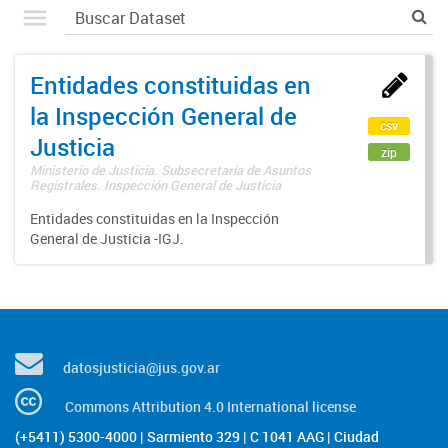
Entidades constituidas en
la Inspección General de
csv
Justicia
zip
Ministerio de Justicia. Subsecretaría de Asuntos
Registrales. Inspección General de Justicia
Entidades constituidas en la Inspección
General de Justicia -IGJ.
datosjusticia@jus.gov.ar
Commons Attribution 4.0 International license
(+5411) 5300-4000 | Sarmiento 329 | C 1041 AAG | Ciudad