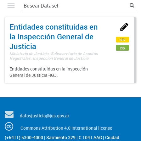
Entidades constituidas en
la Inspección General de
csv
Justicia
zip
Ministerio de Justicia. Subsecretaría de Asuntos
Registrales. Inspección General de Justicia
Entidades constituidas en la Inspección
General de Justicia -IGJ.
datosjusticia@jus.gov.ar
Commons Attribution 4.0 International license
(+5411) 5300-4000 | Sarmiento 329 | C 1041 AAG | Ciudad