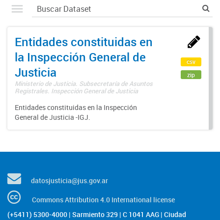
Entidades constituidas en
la Inspección General de
csv
Justicia
zip
Ministerio de Justicia. Subsecretaría de Asuntos
Registrales. Inspección General de Justicia
Entidades constituidas en la Inspección
General de Justicia -IGJ.
datosjusticia@jus.gov.ar
Commons Attribution 4.0 International license
(+5411) 5300-4000 | Sarmiento 329 | C 1041 AAG | Ciudad