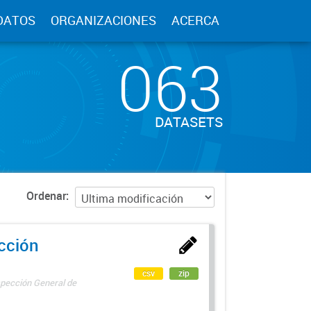
DATOS
ORGANIZACIONES
ACERCA
063
DATASETS
Ordenar
ección
csv
zip
spección General de