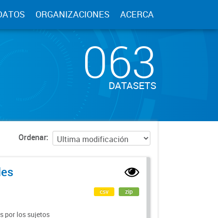
DATOS
ORGANIZACIONES
ACERCA
063
DATASETS
Ordenar
les
csv
zip
 por los sujetos