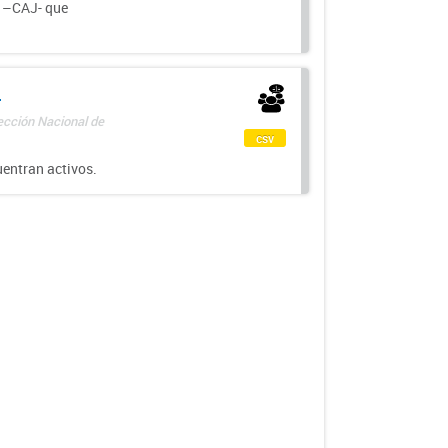
a –CAJ- que
-
rección Nacional de
csv
uentran activos.