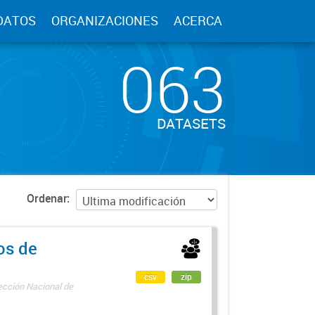
DATOS
ORGANIZACIONES
ACERCA
063
DATASETS
Ordenar
os de
csv
zip
rección Nacional de