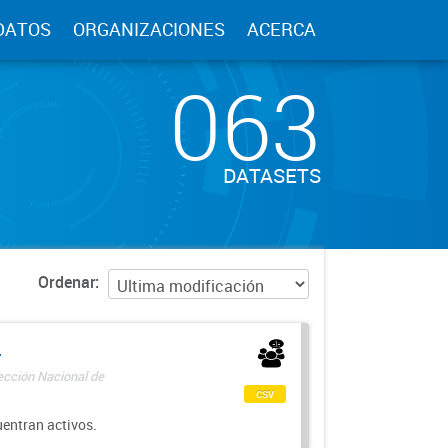
DATOS
ORGANIZACIONES
ACERCA
063
DATASETS
Ordenar
-
rección Nacional de
csv
uentran activos.