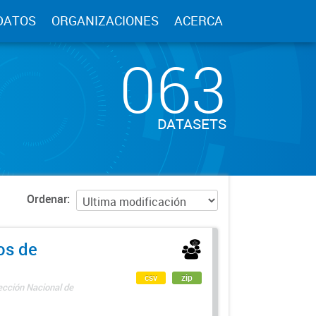
DATOS
ORGANIZACIONES
ACERCA
063
DATASETS
Ordenar
os de
csv
zip
rección Nacional de