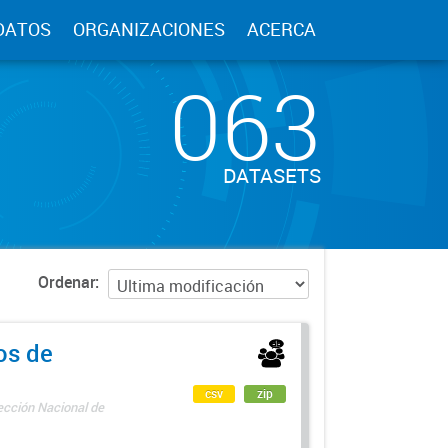
DATOS
ORGANIZACIONES
ACERCA
063
DATASETS
Ordenar
os de
csv
zip
rección Nacional de