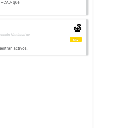
a –CAJ- que
-
rección Nacional de
csv
uentran activos.