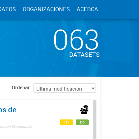
DATOS
ORGANIZACIONES
ACERCA
063
DATASETS
Ordenar
os de
csv
zip
rección Nacional de