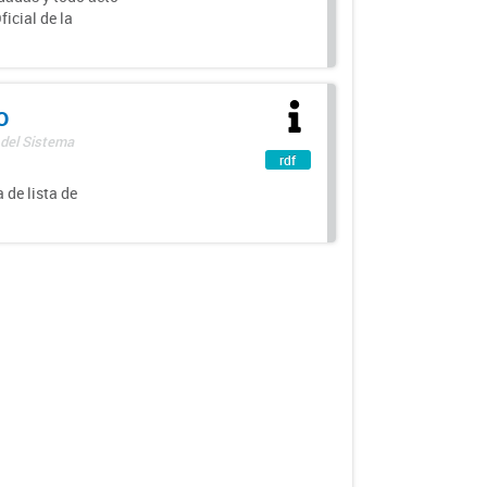
icial de la
o
 del Sistema
rdf
 de lista de