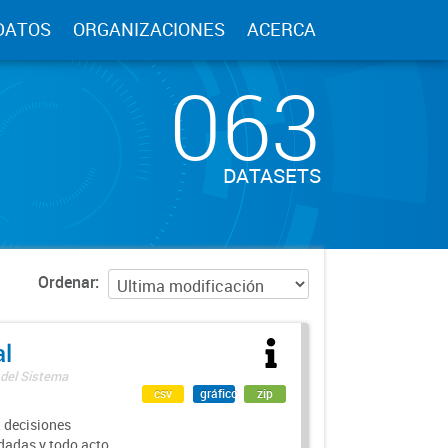
DATOS
ORGANIZACIONES
ACERCA
063
DATASETS
Ordenar
al
 del Sistema
csv
gráfico
zip
 decisiones
rdadas y todo acto