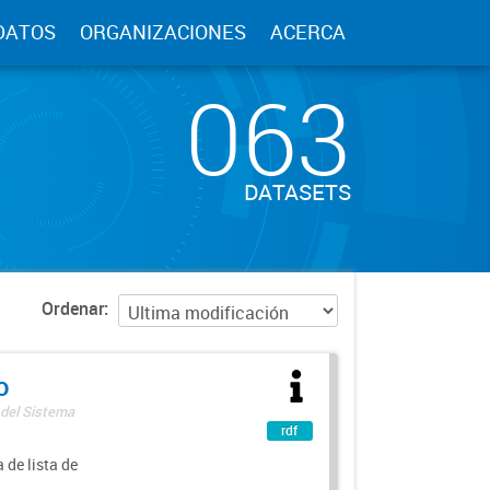
DATOS
ORGANIZACIONES
ACERCA
063
DATASETS
Ordenar
o
 del Sistema
rdf
 de lista de