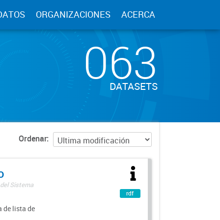
DATOS
ORGANIZACIONES
ACERCA
063
DATASETS
Ordenar
o
 del Sistema
rdf
 de lista de