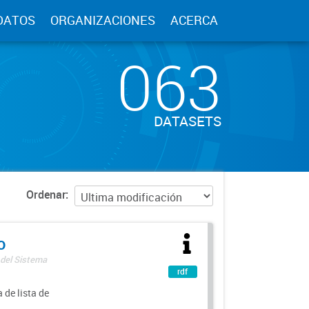
DATOS
ORGANIZACIONES
ACERCA
063
DATASETS
Ordenar
o
 del Sistema
rdf
 de lista de