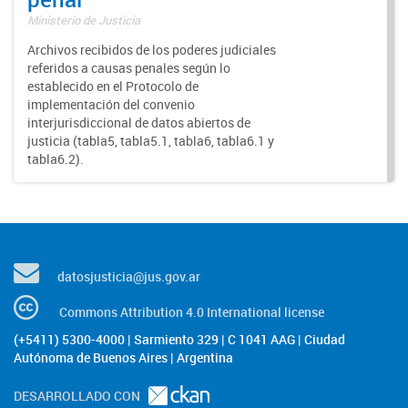
Ministerio de Justicia
Archivos recibidos de los poderes judiciales
referidos a causas penales según lo
establecido en el Protocolo de
implementación del convenio
interjurisdiccional de datos abiertos de
justicia (tabla5, tabla5.1, tabla6, tabla6.1 y
tabla6.2).
datosjusticia@jus.gov.ar
Commons Attribution 4.0 International license
(+5411) 5300-4000 | Sarmiento 329 | C 1041 AAG | Ciudad
Autónoma de Buenos Aires | Argentina
DESARROLLADO CON