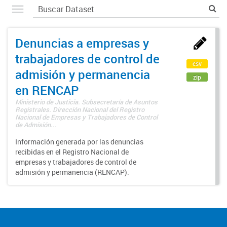
Denuncias a empresas y
trabajadores de control de
csv
admisión y permanencia
zip
en RENCAP
Ministerio de Justicia. Subsecretaría de Asuntos
Registrales. Dirección Nacional del Registro
Nacional de Empresas y Trabajadores de Control
de Admisión...
Información generada por las denuncias
recibidas en el Registro Nacional de
empresas y trabajadores de control de
admisión y permanencia (RENCAP).