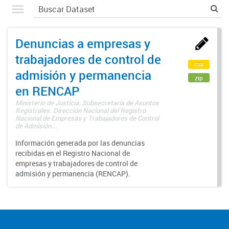
Denuncias a empresas y
trabajadores de control de
csv
admisión y permanencia
zip
en RENCAP
Ministerio de Justicia. Subsecretaría de Asuntos
Registrales. Dirección Nacional del Registro
Nacional de Empresas y Trabajadores de Control
de Admisión...
Información generada por las denuncias
recibidas en el Registro Nacional de
empresas y trabajadores de control de
admisión y permanencia (RENCAP).