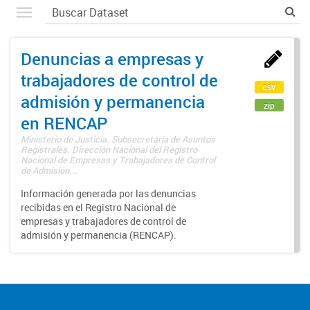
Denuncias a empresas y
trabajadores de control de
csv
admisión y permanencia
zip
en RENCAP
Ministerio de Justicia. Subsecretaría de Asuntos
Registrales. Dirección Nacional del Registro
Nacional de Empresas y Trabajadores de Control
de Admisión...
Información generada por las denuncias
recibidas en el Registro Nacional de
empresas y trabajadores de control de
admisión y permanencia (RENCAP).