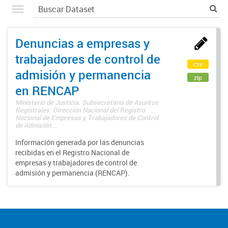
Denuncias a empresas y
trabajadores de control de
csv
admisión y permanencia
zip
en RENCAP
Ministerio de Justicia. Subsecretaría de Asuntos
Registrales. Dirección Nacional del Registro
Nacional de Empresas y Trabajadores de Control
de Admisión...
Información generada por las denuncias
recibidas en el Registro Nacional de
empresas y trabajadores de control de
admisión y permanencia (RENCAP).